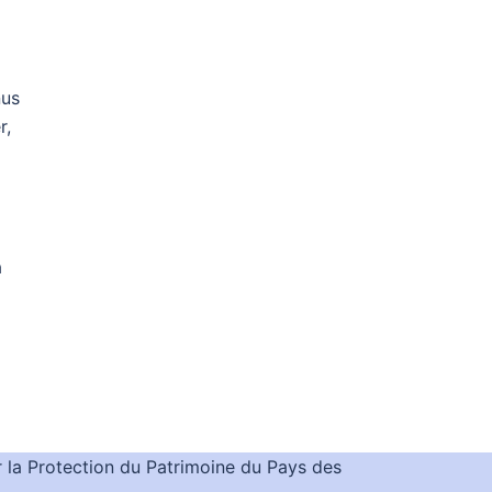
nus
r,
a
la Protection du Patrimoine du Pays des