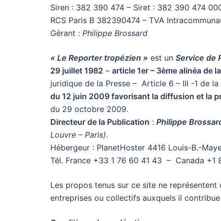
Siren : 382 390 474 – Siret : 382 390 474 00
RCS Paris B 382390474 – TVA Intracommuna
Gérant :
Philippe Brossard
« Le Reporter tropézien »
est un
Service de 
29 juillet 1982
–
article 1er – 3ème alinéa de 
juridique de la Presse – Article 6 – III -1 de l
du 12 juin 2009 favorisant la diffusion et la p
du 29 octobre 2009.
Directeur de la Publication
:
Philippe Brossar
Louvre – Paris).
Hébergeur : PlanetHoster 4416 Louis-B.-Ma
Tél. France +33 1 76 60 41 43 – Canada +1
Les propos tenus sur ce site ne représentent q
entreprises ou collectifs auxquels il contribu