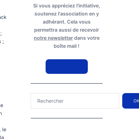
Si vous appréciez l'initiative,
soutenez l'association en y
ack
adhérant. Cela vous
permettra aussi de recevoir
;
notre newsletter
dans votre
 ;
boîte mail !
ADHÉRER
Rechercher
O
de
n
 le
la