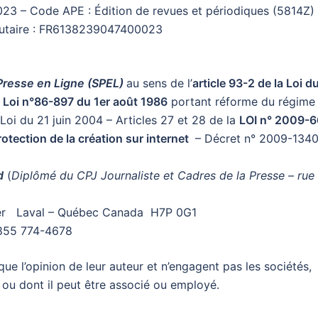
023 – Code APE : Édition de revues et périodiques (5814Z)
utaire : FR6138239047400023
Presse en Ligne (SPEL)
au sens de l’
article 93-2 de la Loi d
la Loi n°86-897 du 1er août 1986
portant réforme du régime
a Loi du 21 juin 2004 – Articles 27 et 28 de la
LOI n° 2009-
rotection de la création sur internet
– Décret n° 2009-134
d
(
Diplômé du CPJ Journaliste et Cadres de la Presse – rue
yer Laval – Québec Canada H7P 0G1
 855 774-4678
ue l’opinion de leur auteur et n’engagent pas les sociétés,
e ou dont il peut être associé ou employé.