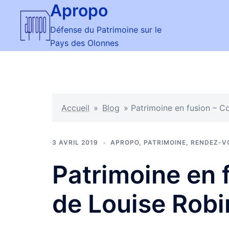
Apropo
Aller
au
Défense du Patrimoine sur le
contenu
Pays des Olonnes
Accueil
»
Blog
»
Patrimoine en fusion – Co
3 AVRIL 2019
APROPO
,
PATRIMOINE
,
RENDEZ-V
Patrimoine en 
de Louise Robin